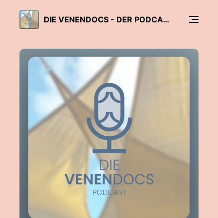
DIE VENENDOCS - DER PODCAST FÜR GEFÄSSMEDIZIN MIT HERZ UND VERSTAND